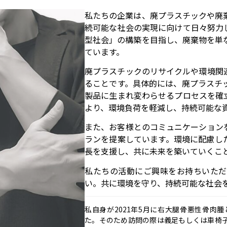
私たちの企業は、廃プラスチックや廃
続可能な社会の実現に向けて日々努力
型社会」の構築を目指し、廃棄物を単
ています。
廃プラスチックのリサイクルや環境関
ることです。具体的には、廃プラスチ
製品に生まれ変わらせるプロセスを確
より、環境負荷を軽減し、持続可能な
また、お客様とのコミュニケーション
ランを提案しています。環境に配慮し
長を支援し、共に未来を築いていくこ
私たちの活動にご興味をお持ちいただ
い。共に環境を守り、持続可能な社会
私自身が
2021
年
5
月に右大腿骨悪性骨肉腫
た。そのため訪問の際は義足もしくは車椅